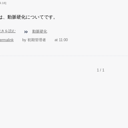
9.16
は、動脈硬化についてです。
続きを読む
動脈硬化
ermalink
by 初期管理者
at 11:00
1 / 1