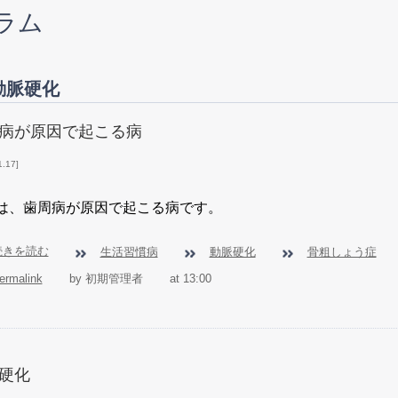
ラム
動脈硬化
病が原因で起こる病
1.17
は、歯周病が原因で起こる病です。
続きを読む
生活習慣病
動脈硬化
骨粗しょう症
ermalink
by 初期管理者
at 13:00
硬化