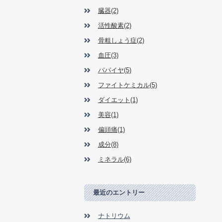
臓器(2)
活性酸素(2)
骨粗しょう症(2)
血圧(3)
パパイヤ(5)
ファイトケミカル(5)
ダイエット(1)
美容(1)
偏頭痛(1)
成分(8)
ミネラル(6)
最近のエントリー
ナトリウム