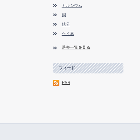
カルシウム
銅
鉄分
ケイ素
過去一覧を見る
フィード
RSS